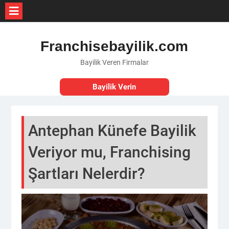
Skip
to
Franchisebayilik.com
content
Bayilik Veren Firmalar
Bayilik Verin
Antephan Künefe Bayilik
Veriyor mu, Franchising
Şartları Nelerdir?