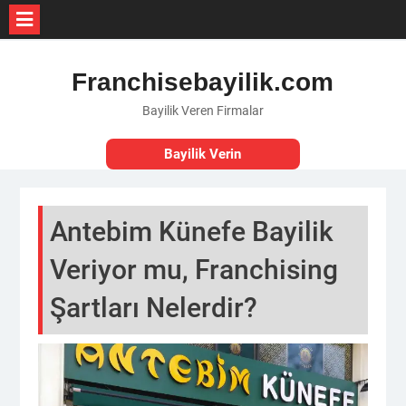
Skip
to
Franchisebayilik.com
content
Bayilik Veren Firmalar
Bayilik Verin
Antebim Künefe Bayilik
Veriyor mu, Franchising
Şartları Nelerdir?