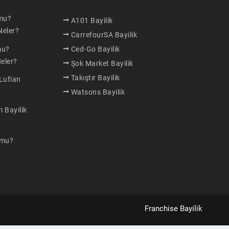
 mu?
A101 Bayilik
Neler?
CarrefourSA Bayilik
mu?
Ced-Go Bayilik
Neler?
Şok Market Bayilik
Takıştır Bayilik
 Lufian
Watsons Bayilik
 Bayilik
 mu?
Franchise Bayilik