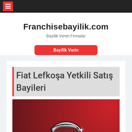
Skip
to
Franchisebayilik.com
content
Bayilik Veren Firmalar
Bayilik Verin
Fiat Lefkoşa Yetkili Satış
Bayileri