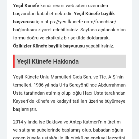
Yeşil Künefe
kendi resmi web sitesi üzerinden
başvuruları kabul etmektedir.
Yeşil Künefe
bayilik
başvurusu
için
https://yesilkunefe.com/franchise/
bağlantısını ziyaret edebilirsiniz. Sayfada açılacak olan
formu doğru ve eksiksiz bir şekilde doldurarak,
Özikizler Künefe
bayilik başvurusu
yapabilirsiniz.
Yeşil Künefe
Hakkında
Yeşil Künefe Unlu Mamülleri Gıda San. ve Tic. A.Ş.’nin
temelleri, 1986 yılında Urfa Sarayönü’nde Abdurrahman
Usta tarafından atılmış olup, oğlu Hacı Usta tarafından
Kayseri’de künefe ve kadayıf tatlıları üzerine büyümeye
başlamıştır.
2014 yılında ise Baklava ve Antep Katmeri’nin üretim
ve satışına şubelerinde başlamış olup, babadan oğula
geçen künefe ustalığı ile ilk günkü geleneksel lezzetini