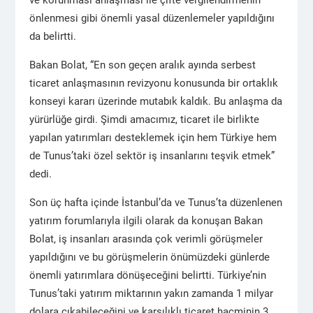
ve korunması anlaşması ile çifte vergilendirmenin
önlenmesi gibi önemli yasal düzenlemeler yapıldığını
da belirtti.
Bakan Bolat, “En son geçen aralık ayında serbest
ticaret anlaşmasının revizyonu konusunda bir ortaklık
konseyi kararı üzerinde mutabık kaldık. Bu anlaşma da
yürürlüğe girdi. Şimdi amacımız, ticaret ile birlikte
yapılan yatırımları desteklemek için hem Türkiye hem
de Tunus’taki özel sektör iş insanlarını teşvik etmek”
dedi.
Son üç hafta içinde İstanbul’da ve Tunus’ta düzenlenen
yatırım forumlarıyla ilgili olarak da konuşan Bakan
Bolat, iş insanları arasında çok verimli görüşmeler
yapıldığını ve bu görüşmelerin önümüzdeki günlerde
önemli yatırımlara dönüşeceğini belirtti. Türkiye’nin
Tunus’taki yatırım miktarının yakın zamanda 1 milyar
dolara çıkabileceğini ve karşılıklı ticaret hacminin 3